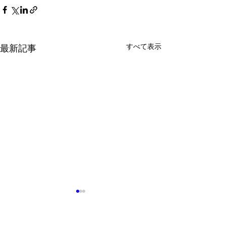
すべて表示
最新記事
７月１２日（土）関西ア
７月２６日開催
ルコール関連問題学会
回オンラインの
総会記念講演会のお知ら
ルコール依存症